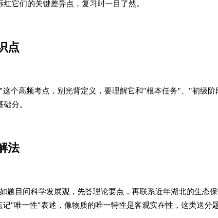
标红它们的关键差异点，复习时一目了然。
识点
"这个高频考点，别光背定义，要理解它和"根本任务"、"初级
基础分。
解法
比如题目问科学发展观，先答理论要点，再联系近年湖北的生态保
点记"唯一性"表述，像物质的唯一特性是客观实在性，这类送分