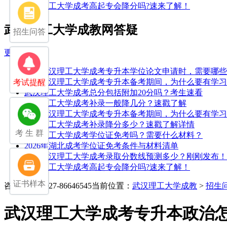
武汉理工大学成考高起专会降分吗?速来了解！
武汉理工大学成教网答疑
招生问答
更多>>
25年武汉理工大学成考专升本学位论文申请时，需要哪
25年武汉理工大学成考专升本备考期间，为什么要有学
考试提醒
武汉理工大学成考总分包括附加20分吗？考生速看
武汉理工大学成考补录一般降几分？速戳了解
25年武汉理工大学成考专升本备考期间，为什么要有学
武汉理工大学成考补录降分多少？速戳了解详情
考 生 群
武汉理工大学成考学位证免考吗？需要什么材料？
2026年湖北成考学位证免考条件与材料清单
2025武汉理工大学成考录取分数线预测多少？刚刚发布！
武汉理工大学成考高起专会降分吗?速来了解！
证书样本
咨询电话：027-86646545
当前位置：
武汉理工大学成教
>
招生
武汉理工大学成考专升本政治