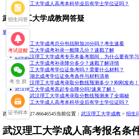
武汉理工大学成人高考本科毕业后有学士学位证吗？
武汉理工大学成教网答疑
招生问答
更多>>
武汉理工大学成考总分包括附加20分吗？考生速看
武汉理工大学成考补录一般降几分？速戳了解
考试提醒
25年武汉理工大学成考专升本备考期间，为什么要有学
武汉理工大学成考补录降分多少？速戳了解详情
武汉理工大学成考学位证免考吗？需要什么材料？
2026年湖北成考学位证免考条件与材料清单
考 生 群
2025武汉理工大学成考录取分数线预测多少？刚刚发布！
武汉理工大学成考高起专会降分吗?速来了解！
2026年武汉理工大学成考录取分数线预测来了全揭秘
武汉理工大学成人高考本科毕业后有学士学位证吗？
证书样本
咨询电话：027-86646545
当前位置：
武汉理工大学成教
>
招生
武汉理工大学成人高考报名条