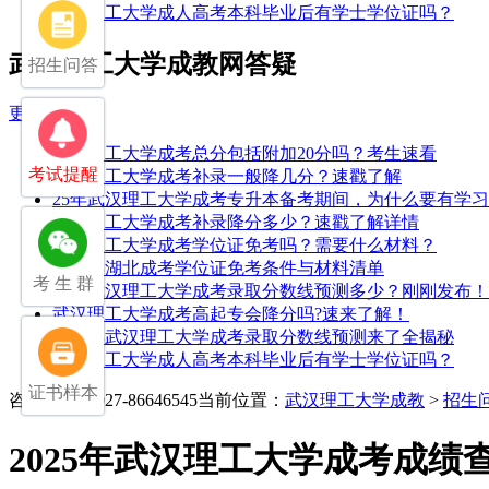
武汉理工大学成人高考本科毕业后有学士学位证吗？
武汉理工大学成教网答疑
招生问答
更多>>
武汉理工大学成考总分包括附加20分吗？考生速看
考试提醒
武汉理工大学成考补录一般降几分？速戳了解
25年武汉理工大学成考专升本备考期间，为什么要有学
武汉理工大学成考补录降分多少？速戳了解详情
武汉理工大学成考学位证免考吗？需要什么材料？
2026年湖北成考学位证免考条件与材料清单
考 生 群
2025武汉理工大学成考录取分数线预测多少？刚刚发布！
武汉理工大学成考高起专会降分吗?速来了解！
2026年武汉理工大学成考录取分数线预测来了全揭秘
武汉理工大学成人高考本科毕业后有学士学位证吗？
证书样本
咨询电话：027-86646545
当前位置：
武汉理工大学成教
>
招生
2025年武汉理工大学成考成