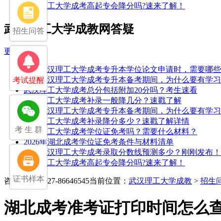
武汉理工大学成考高起专会降分吗?速来了解！
武汉理工大学成教网答疑
招生问答
更多>>
25年武汉理工大学成考专升本学位论文申请时，需要哪
25年武汉理工大学成考专升本备考期间，为什么要有学
考试提醒
武汉理工大学成考总分包括附加20分吗？考生速看
武汉理工大学成考补录一般降几分？速戳了解
25年武汉理工大学成考专升本备考期间，为什么要有学
武汉理工大学成考补录降分多少？速戳了解详情
考 生 群
武汉理工大学成考学位证免考吗？需要什么材料？
2026年湖北成考学位证免考条件与材料清单
2025武汉理工大学成考录取分数线预测多少？刚刚发布！
武汉理工大学成考高起专会降分吗?速来了解！
证书样本
咨询电话：027-86646545
当前位置：
武汉理工大学成教
>
招生
湖北成考准考证打印时间怎么