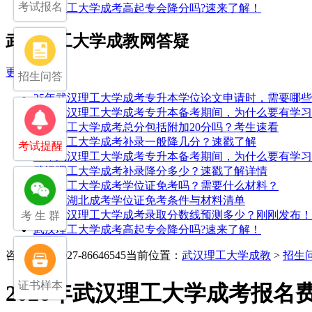
考试报名
武汉理工大学成考高起专会降分吗?速来了解！
武汉理工大学成教网答疑
更多>>
招生问答
25年武汉理工大学成考专升本学位论文申请时，需要哪
25年武汉理工大学成考专升本备考期间，为什么要有学
武汉理工大学成考总分包括附加20分吗？考生速看
武汉理工大学成考补录一般降几分？速戳了解
考试提醒
25年武汉理工大学成考专升本备考期间，为什么要有学
武汉理工大学成考补录降分多少？速戳了解详情
武汉理工大学成考学位证免考吗？需要什么材料？
2026年湖北成考学位证免考条件与材料清单
2025武汉理工大学成考录取分数线预测多少？刚刚发布！
考 生 群
武汉理工大学成考高起专会降分吗?速来了解！
咨询电话：027-86646545
当前位置：
武汉理工大学成教
>
招生
证书样本
2026年武汉理工大学成考报名