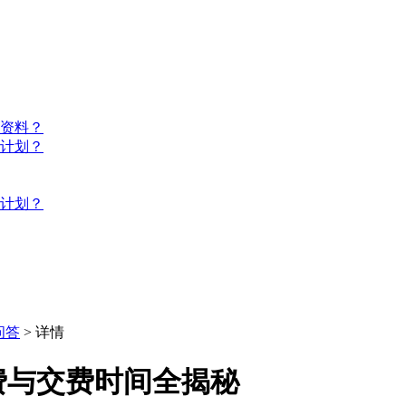
些资料？
习计划？
习计划？
问答
> 详情
费与交费时间全揭秘