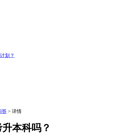
习计划？
问答
> 详情
考升本科吗？