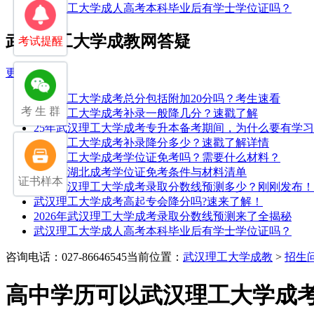
武汉理工大学成人高考本科毕业后有学士学位证吗？
武汉理工大学成教网答疑
考试提醒
更多>>
武汉理工大学成考总分包括附加20分吗？考生速看
考 生 群
武汉理工大学成考补录一般降几分？速戳了解
25年武汉理工大学成考专升本备考期间，为什么要有学
武汉理工大学成考补录降分多少？速戳了解详情
武汉理工大学成考学位证免考吗？需要什么材料？
2026年湖北成考学位证免考条件与材料清单
证书样本
2025武汉理工大学成考录取分数线预测多少？刚刚发布！
武汉理工大学成考高起专会降分吗?速来了解！
2026年武汉理工大学成考录取分数线预测来了全揭秘
武汉理工大学成人高考本科毕业后有学士学位证吗？
咨询电话：027-86646545
当前位置：
武汉理工大学成教
>
招生
高中学历可以武汉理工大学成