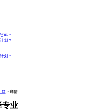
些资料？
习计划？
习计划？
问答
> 详情
择专业