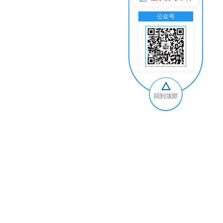
公众号
交
回到顶部