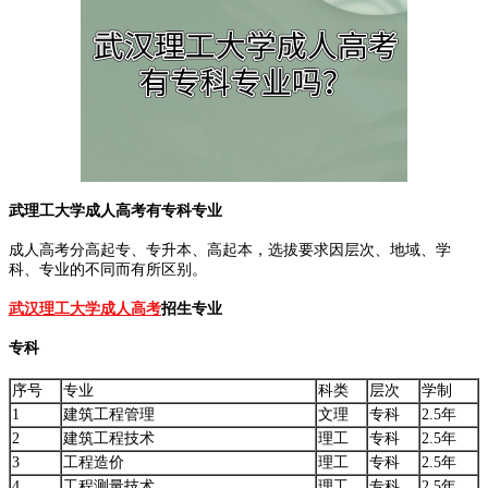
武理工大学成人高考有专科专业
成人高考分高起专、专升本、高起本，选拔要求因层次、地域、学
科、专业的不同而有所区别。
武汉理工大学成人高考
招生专业
专科
序号
专业
科类
层次
学制
1
建筑工程管理
文理
专科
2.5年
2
建筑工程技术
理工
专科
2.5年
3
工程造价
理工
专科
2.5年
4
工程测量技术
理工
专科
2.5年