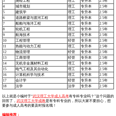
3
测绘工程
理工
专升本
2.5年
4
城市规划
理工
专升本
2.5年
5
建筑学
理工
专升本
2.5年
6
道路桥梁与渡河工程
理工
专升本
2.5年
7
船舶与海洋工程
理工
专升本
2.5年
8
轮机工程
理工
专升本
2.5年
9
航海技术
理工
专升本
2.5年
10
工程管理
经管
专升本
2.5年
11
热能与动力工程
理工
专升本
2.5年
12
物流管理
经管
专升本
2.5年
13
工商管理
经管
专升本
2.5年
14
无机非金属材料工程
理工
专升本
2.5年
15
电气工程及其自动化
理工
专升本
2.5年
16
计算机科学与技术
理工
专升本
2.5年
17
会计学
经管
专升本
2.5年
18
法学
法学
专升本
2.5年
以上就是小编对于“
武汉理工大学成人高考
有专科专业吗？
”这个问题的
回答了，
武汉理工大学成教
是有专科专业的，所以大家不要担心，想
要参与成人高考的要及时报名哦！
编辑推荐：