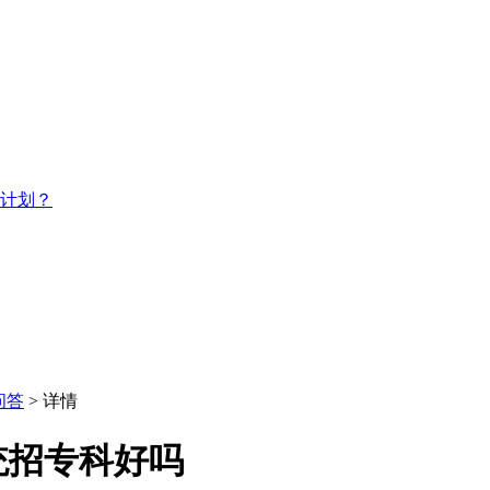
习计划？
问答
> 详情
统招专科好吗