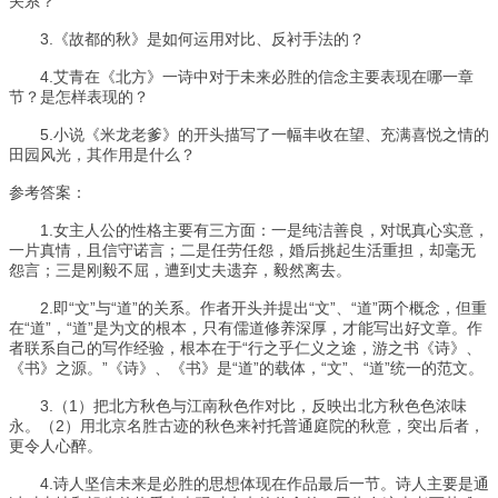
关系？
3.《故都的秋》是如何运用对比、反衬手法的？
4.艾青在《北方》一诗中对于未来必胜的信念主要表现在哪一章
节？是怎样表现的？
5.小说《米龙老爹》的开头描写了一幅丰收在望、充满喜悦之情的
田园风光，其作用是什么？
参考答案：
1.女主人公的性格主要有三方面：一是纯洁善良，对氓真心实意，
一片真情，且信守诺言；二是任劳任怨，婚后挑起生活重担，却毫无
怨言；三是刚毅不屈，遭到丈夫遗弃，毅然离去。
2.即“文”与“道”的关系。作者开头并提出“文”、“道”两个概念，但重
在“道”，“道”是为文的根本，只有儒道修养深厚，才能写出好文章。作
者联系自己的写作经验，根本在于“行之乎仁义之途，游之书《诗》、
《书》之源。”《诗》、《书》是“道”的载体，“文”、“道”统一的范文。
3.（1）把北方秋色与江南秋色作对比，反映出北方秋色色浓味
永。（2）用北京名胜古迹的秋色来衬托普通庭院的秋意，突出后者，
更令人心醉。
4.诗人坚信未来是必胜的思想体现在作品最后一节。诗人主要是通