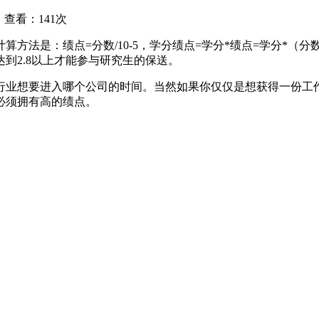
查看：141次
：绩点=分数/10-5，学分绩点=学分*绩点=学分*（分数/
到2.8以上才能参与研究生的保送。
想要进入哪个公司的时间。当然如果你仅仅是想获得一份工作的话
必须拥有高的绩点。