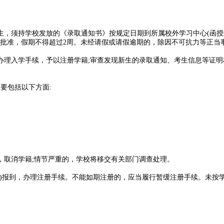
生，须持学校发放的《录取通知书》按规定日期到所属校外学习中心(函授
生办批准，假期不得超过2周。未经请假或请假逾期的，除因不可抗力等正
办理入学手续，予以注册学籍;审查发现新生的录取通知、考生信息等证
要包括以下方面:
，取消学籍;情节严重的，学校将移交有关部门调查处理。
站)报到，办理注册手续。不能如期注册的，应当履行暂缓注册手续。未按