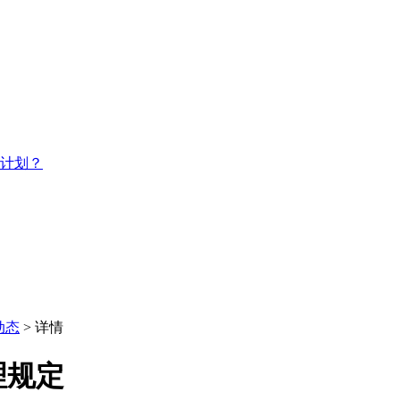
习计划？
动态
> 详情
理规定