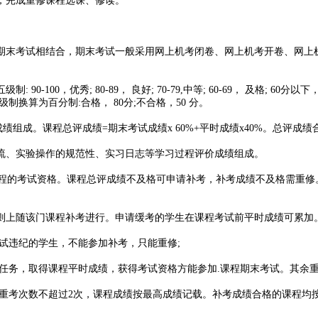
，完成重修课程选课、修读。
期末考试相结合，期末考试一般采用网上机考闭卷、网上机考开卷、网上
0，优秀; 80-89， 良好; 70-79,中等; 60-69， 及格; 60分以
二级制换算为百分制:合格， 80分;不合格，50 分。
绩组成。课程总评成绩=期末考试成绩x 60%+平时成绩x40%。总评成
流、实验操作的规范性、实习日志等学习过程评价成绩组成。
课程的考试资格。课程总评成绩不及格可申请补考，补考成绩不及格需重修
则上随该门课程补考进行。申请缓考的学生在课程考试前平时成绩可累加
试违纪的学生，不能参加补考，只能重修;
习任务，取得课程平时成绩，获得考试资格方能参加.课程期末考试。其余
重考次数不超过2次，课程成绩按最高成绩记载。补考成绩合格的课程均